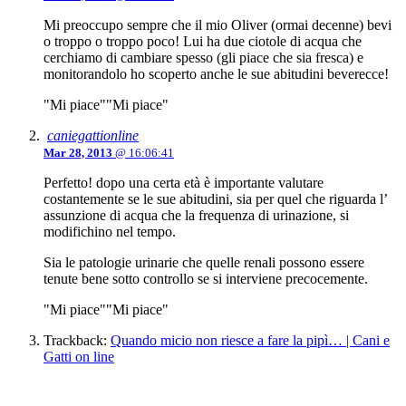
Mi preoccupo sempre che il mio Oliver (ormai decenne) bevi
o troppo o troppo poco! Lui ha due ciotole di acqua che
cerchiamo di cambiare spesso (gli piace che sia fresca) e
monitorandolo ho scoperto anche le sue abitudini beverecce!
"Mi piace"
"Mi piace"
caniegattionline
Mar 28, 2013
@ 16:06:41
Perfetto! dopo una certa età è importante valutare
costantemente se le sue abitudini, sia per quel che riguarda l’
assunzione di acqua che la frequenza di urinazione, si
modifichino nel tempo.
Sia le patologie urinarie che quelle renali possono essere
tenute bene sotto controllo se si interviene precocemente.
"Mi piace"
"Mi piace"
Trackback:
Quando micio non riesce a fare la pipì… | Cani e
Gatti on line