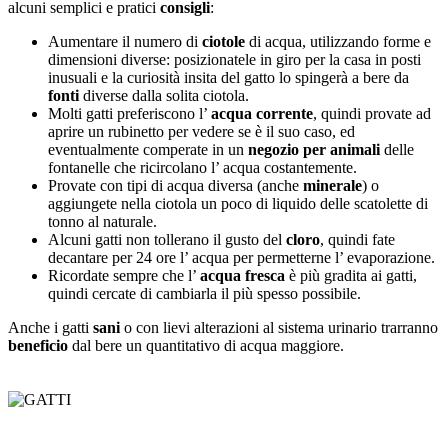
alcuni semplici e pratici
consigli
:
Aumentare il numero di
ciotole
di acqua, utilizzando forme e
dimensioni diverse: posizionatele in giro per la casa in posti
inusuali e la curiosità insita del gatto lo spingerà a bere da
fonti
diverse dalla solita ciotola.
Molti gatti preferiscono l’
acqua corrente
, quindi provate ad
aprire un rubinetto per vedere se è il suo caso, ed
eventualmente comperate in un
negozio per animali
delle
fontanelle che ricircolano l’ acqua costantemente.
Provate con tipi di acqua diversa (anche
minerale
) o
aggiungete nella ciotola un poco di liquido delle scatolette di
tonno al naturale.
Alcuni gatti non tollerano il gusto del
cloro
, quindi fate
decantare per 24 ore l’ acqua per permetterne l’ evaporazione.
Ricordate sempre che l’
acqua fresca
è più gradita ai gatti,
quindi cercate di cambiarla il più spesso possibile.
Anche i gatti
sani
o con lievi alterazioni al sistema urinario trarranno
beneficio
dal bere un quantitativo di acqua maggiore.