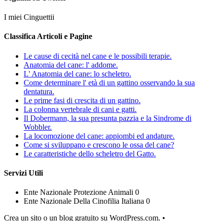
I miei Cinguettii
Classifica Articoli e Pagine
Le cause di cecità nel cane e le possibili terapie.
Anatomia del cane: l' addome.
L' Anatomia del cane: lo scheletro.
Come determinare l' età di un gattino osservando la sua
dentatura.
Le prime fasi di crescita di un gattino.
La colonna vertebrale di cani e gatti.
Il Dobermann, la sua presunta pazzia e la Sindrome di
Wobbler.
La locomozione del cane: appiombi ed andature.
Come si sviluppano e crescono le ossa del cane?
Le caratteristiche dello scheletro del Gatto.
Servizi Utili
Ente Nazionale Protezione Animali 0
Ente Nazionale Della Cinofilia Italiana 0
Crea un sito o un blog gratuito su WordPress.com.
•