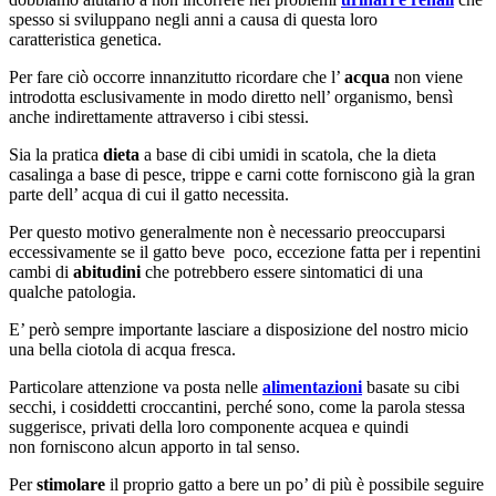
spesso si sviluppano negli anni a causa di questa loro
caratteristica genetica.
Per fare ciò occorre innanzitutto ricordare che l’
acqua
non viene
introdotta esclusivamente in modo diretto nell’ organismo, bensì
anche indirettamente attraverso i cibi stessi.
Sia la pratica
dieta
a base di cibi umidi in scatola, che la dieta
casalinga a base di pesce, trippe e carni cotte forniscono già la gran
parte dell’ acqua di cui il gatto necessita.
Per questo motivo generalmente non è necessario preoccuparsi
eccessivamente se il gatto beve poco, eccezione fatta per i repentini
cambi di
abitudini
che potrebbero essere sintomatici di una
qualche patologia.
E’ però sempre importante lasciare a disposizione del nostro micio
una bella ciotola di acqua fresca.
Particolare attenzione va posta nelle
alimentazioni
basate su cibi
secchi, i cosiddetti croccantini, perché sono, come la parola stessa
suggerisce, privati della loro componente acquea e quindi
non forniscono alcun apporto in tal senso.
Per
stimolare
il proprio gatto a bere un po’ di più è possibile seguire