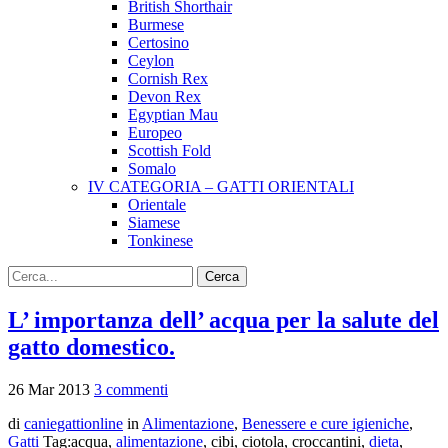
British Shorthair
Burmese
Certosino
Ceylon
Cornish Rex
Devon Rex
Egyptian Mau
Europeo
Scottish Fold
Somalo
IV CATEGORIA – GATTI ORIENTALI
Orientale
Siamese
Tonkinese
L’ importanza dell’ acqua per la salute del
gatto domestico.
26
Mar
2013
3 commenti
di
caniegattionline
in
Alimentazione
,
Benessere e cure igieniche
,
Gatti
Tag:acqua,
alimentazione
, cibi, ciotola, croccantini,
dieta
,