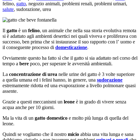
felino,
gatto
, negozio animali, problemi renali, problemi urinari,
salute
, sudorazione, urea
Il
gatto
è un
felino
, un animale che nella sua storia evolutiva remota
si è adattato agli ambienti desertici nei quali viveva e proliferava con
successo, ben prima che si instaurasse il suo rapporto con l’ uomo e
il conseguente processo di
domesticazione
.
Ovviamente questo ha fatto sì che il gatto si sia adattato nel corso del
tempo a
bere
poco, per superare le avversità ambientali.
La
concentrazione di urea
nelle urine del gatto è 3 volte superiore
a quella umana ed i felini hanno, in genere, una
sudorazione
estremamente ridotta ed una evaporazione a livello polmonare quasi
assente.
Grazie a questi meccanismi un
leone
è in grado di vivere senza
acqua anche per 10 giorni.
Ma la vita di un
gatto domestico
e molto più lunga di quella del
leone.
Quindi se vogliamo che il nostro
micio
abbia una vita lunga e sana
dobbiamo aiutarlo a non incorrere nei problemi
urinari e renali
che