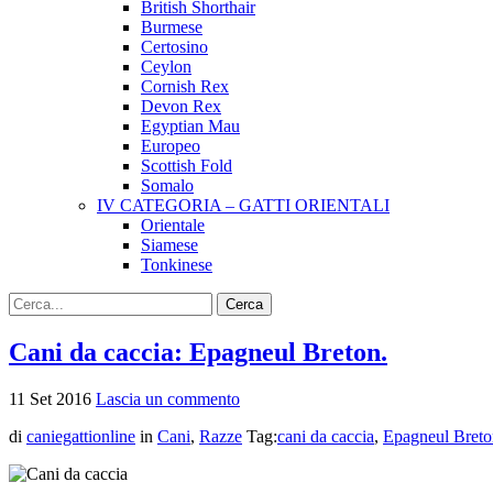
British Shorthair
Burmese
Certosino
Ceylon
Cornish Rex
Devon Rex
Egyptian Mau
Europeo
Scottish Fold
Somalo
IV CATEGORIA – GATTI ORIENTALI
Orientale
Siamese
Tonkinese
Cani da caccia: Epagneul Breton.
11
Set
2016
Lascia un commento
di
caniegattionline
in
Cani
,
Razze
Tag:
cani da caccia
,
Epagneul Breto