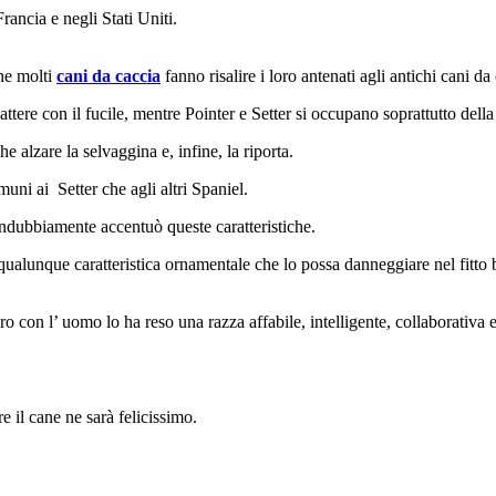
ancia e negli Stati Uniti.
che molti
cani da caccia
fanno risalire i loro antenati agli antichi cani d
ttere con il fucile, mentre Pointer e Setter si occupano soprattutto della
 alzare la selvaggina e, infine, la riporta.
uni ai Setter che agli altri Spaniel.
ndubbiamente accentuò queste caratteristiche.
qualunque caratteristica ornamentale che lo possa danneggiare nel fitto 
o con l’ uomo lo ha reso una razza affabile, intelligente, collaborativa 
e il cane ne sarà felicissimo.