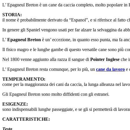
L’ Epagneul Breton è un cane da caccia completo, molto popolare in Fr
STORIA:
il nome è probabilmente derivato da “Espanol”, e si riferisce al fatto 
In genere gli Spaniel vengono usati per far alzare la selvaggina da abba
L’
Epagneul Breton
è un’ eccezione, in quanto esso punta, ma fa anche
Il fisico magro e le lunghe gambe di questo versatile cane sono più com
Nel 1800 venne aggiunto alla razza il sangue di
Pointer Inglese
che i
L’ Epagneul Breton resta comunque, per lo più, un
cane da lavoro
e 
TEMPERAMENTO:
come per la maggioranza dei cani da caccia, la lunga alleanza nel lavor
Gli Epagneul Breton sono molto diffidenti con gli estranei.
ESIGENZE:
sono indispensabili lunghe passeggiate, e se gli si permetterà di lavorar
CARATTERISTICHE:
Testa