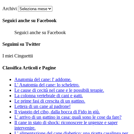
Archivi
Seguici anche su Facebook
Seguici anche su Facebook
Seguimi su Twitter
I miei Cinguettii
Classifica Articoli e Pagine
Anatomia del cane: l' addome.
L' Anatomia del cane: lo scheletro.
Le cause di cecità nel cane e le possibili terapie.
La colonna vertebrale di cani e gatti.
Le prime fasi di crescita di un gattino.
Lettera di un cane al padrone!
Il viaggio del cibo, dalla bocca di Fido in giù.
L' arrivo di un gattino in casa: quali sono le cose da fare?
Il cane in stato di shock: riconoscere le urgenze e saper
intervenire.
L' alimentazione del cane diabetico: una ricetta casalinga per