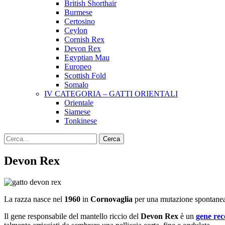
British Shorthair
Burmese
Certosino
Ceylon
Cornish Rex
Devon Rex
Egyptian Mau
Europeo
Scottish Fold
Somalo
IV CATEGORIA – GATTI ORIENTALI
Orientale
Siamese
Tonkinese
Devon Rex
La razza nasce nel
1960
in
Cornovaglia
per una mutazione spontanea
Il gene responsabile del mantello riccio del
Devon Rex
è un
gene rec