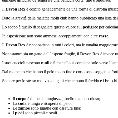
talmente arricciati da sembrare una pelliccia corta, fine e ondulata.
Il
Devon Rex
è colpito geneticamente da una forma di distrofia muscol
Dato la gravità della malattia molti club hanno pubblicato una lista dei 
Lo scopo è quello di segnalare questo valore sul
pedigree
per calcolar
In esposizione non sono ammessi accoppiamenti con altre
razze
.
Il
Devon Rex
è riconosciuto in tutti i colori, ma le tonalità maggiorme
Nonostantre sia un gatto dall’ aspetto fragile, il Devon Rex è invece 
I suoi cuccioli nascono
nudi
e il mantello si completa solo verso l’ an
Dal momento che hanno il pelo molto fine e corto sono soggetti a fort
Sempre per lo stesso motivo son gatti che temono il freddo e i bruschi 
Il
corpo
è di media lunghezza, snello ma muscoloso;
La
coda
è lunga e ricoperta di pelo;
Le
zampe
sono lunghe con ossatura fina;
I
piedi
sono piccoli e ovali.