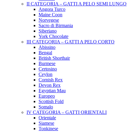
II CATEGORIA – GATTI A PELO SEMI LUNGO
Angora Turco
Maine Coon
Norvegese
Sacro di Birmania
Siberiano
York Chocolate
III CATEGORIA – GATTI A PELO CORTO
Abissino
Bengal
British Shorthair
Burmese
Certosino
Ceylon
Cornish Rex
Devon Rex
Egyptian Mau
Europeo
Scottish Fold
Somalo
IV CATEGORIA – GATTI ORIENTALI
Orientale
Siamese
Tonkinese