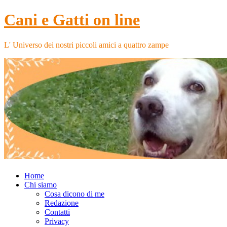
Cani e Gatti on line
L' Universo dei nostri piccoli amici a quattro zampe
Home
Chi siamo
Cosa dicono di me
Redazione
Contatti
Privacy