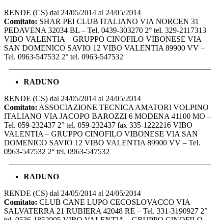
RENDE (CS) dal 24/05/2014 al 24/05/2014
Comitato:
SHAR PEI CLUB ITALIANO VIA NORCEN 31
PEDAVENA 32034 BL – Tel. 0439-303270 2° tel. 329-2117313
VIBO VALENTIA – GRUPPO CINOFILO VIBONESE VIA
SAN DOMENICO SAVIO 12 VIBO VALENTIA 89900 VV –
Tel. 0963-547532 2° tel. 0963-547532
RADUNO
RENDE (CS) dal 24/05/2014 al 24/05/2014
Comitato:
ASSOCIAZIONE TECNICA AMATORI VOLPINO
ITALIANO VIA JACOPO BAROZZI 6 MODENA 41100 MO –
Tel. 059-232437 2° tel. 059-232437 fax 335-1222216 VIBO
VALENTIA – GRUPPO CINOFILO VIBONESE VIA SAN
DOMENICO SAVIO 12 VIBO VALENTIA 89900 VV – Tel.
0963-547532 2° tel. 0963-547532
RADUNO
RENDE (CS) dal 24/05/2014 al 24/05/2014
Comitato:
CLUB CANE LUPO CECOSLOVACCO VIA
SALVATERRA 21 RUBIERA 42048 RE – Tel. 331-3190927 2°
tel. 0536-1852005 VIBO VALENTIA – GRUPPO CINOFILO