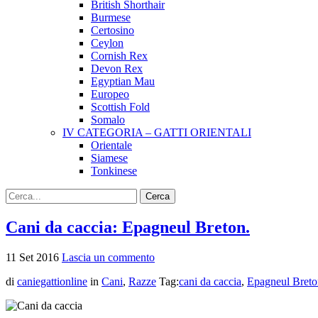
British Shorthair
Burmese
Certosino
Ceylon
Cornish Rex
Devon Rex
Egyptian Mau
Europeo
Scottish Fold
Somalo
IV CATEGORIA – GATTI ORIENTALI
Orientale
Siamese
Tonkinese
Cani da caccia: Epagneul Breton.
11
Set
2016
Lascia un commento
di
caniegattionline
in
Cani
,
Razze
Tag:
cani da caccia
,
Epagneul Breto