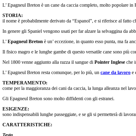
L’ Epagneul Breton è un cane da caccia completo, molto popolare in Fr
STORIA:
il nome è probabilmente derivato da “Espanol”, e si riferisce al fatto 
In genere gli Spaniel vengono usati per far alzare la selvaggina da abba
L’
Epagneul Breton
è un’ eccezione, in quanto esso punta, ma fa anche
Il fisico magro e le lunghe gambe di questo versatile cane sono più com
Nel 1800 venne aggiunto alla razza il sangue di
Pointer Inglese
che i
L’ Epagneul Breton resta comunque, per lo più, un
cane da lavoro
e 
TEMPERAMENTO:
come per la maggioranza dei cani da caccia, la lunga alleanza nel lavor
Gli Epagneul Breton sono molto diffidenti con gli estranei.
ESIGENZE:
sono indispensabili lunghe passeggiate, e se gli si permetterà di lavorar
CARATTERISTICHE:
Testa