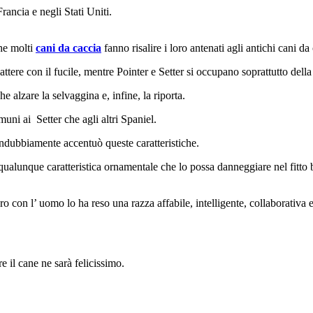
ancia e negli Stati Uniti.
che molti
cani da caccia
fanno risalire i loro antenati agli antichi cani d
ttere con il fucile, mentre Pointer e Setter si occupano soprattutto della
 alzare la selvaggina e, infine, la riporta.
uni ai Setter che agli altri Spaniel.
ndubbiamente accentuò queste caratteristiche.
qualunque caratteristica ornamentale che lo possa danneggiare nel fitto 
o con l’ uomo lo ha reso una razza affabile, intelligente, collaborativa 
e il cane ne sarà felicissimo.