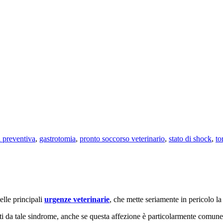
i preventiva
,
gastrotomia
,
pronto soccorso veterinario
,
stato di shock
,
to
lle principali
urgenze veterinarie
, che mette seriamente in pericolo la
piti da tale sindrome, anche se questa affezione è particolarmente comune