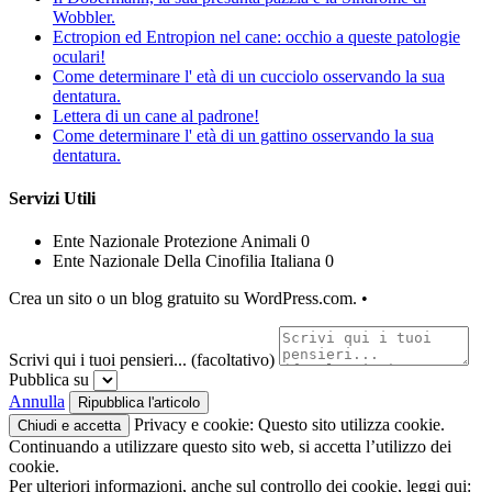
Wobbler.
Ectropion ed Entropion nel cane: occhio a queste patologie
oculari!
Come determinare l' età di un cucciolo osservando la sua
dentatura.
Lettera di un cane al padrone!
Come determinare l' età di un gattino osservando la sua
dentatura.
Servizi Utili
Ente Nazionale Protezione Animali 0
Ente Nazionale Della Cinofilia Italiana 0
Crea un sito o un blog gratuito su WordPress.com.
•
Scrivi qui i tuoi pensieri... (facoltativo)
Pubblica su
Annulla
Privacy e cookie: Questo sito utilizza cookie.
Continuando a utilizzare questo sito web, si accetta l’utilizzo dei
cookie.
Per ulteriori informazioni, anche sul controllo dei cookie, leggi qui: