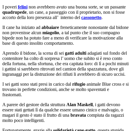
I poveri
felini
non avrebbero avuto una buona sorte, se un passante
quadrupede
, un cane, a passeggio con il proprietario, non si fosse
accorto della loro presenza all’ interno del
cassonetto
.
Il cane ha iniziato ad
abbaiare
freneticamente nonostante dal bidone
non provenisse alcun
miagolìo
, a tal punto che il suo compagno
bipede non ha potuto fare a meno di verificare la motivazione alla
base di questo insolito comportamento.
Aprendo il bidone, la scena di sei
gatti adulti
adagiati sul fondo del
contenitore ha colto di sorpresa l’ uomo che subito si è reso conto
della fortuna, nella sfortuna, che era capitata loro: di lì a pochi minuti
i gattini si sarebbero ritrovati nel camion della spazzatura, dove gli
ingranaggi per la distruzione dei rifiuti li avrebbero di sicuro uccisi.
I sei gatti sono stati presi in carico dal
rifugio
animale Blue cross e si
trovano in perfette condizioni, anche se molto spaventati e
frastornati.
A parere del gestore della struttura
Alan Maskell
, i gatti devono
essere stati gettati lì da qualche essere umano cinico e malvagio, o
magari il gesto è stato il frutto di una
bravata
compiuta da ragazzi
molto poco intelligenti.
Fortunatamente, grazie alla
solidarietà cane-gatto
, questa stupida