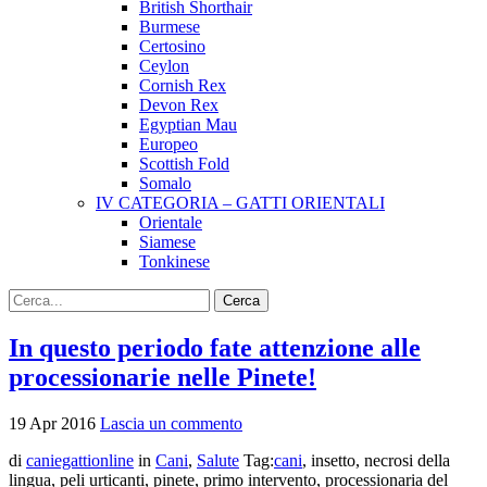
British Shorthair
Burmese
Certosino
Ceylon
Cornish Rex
Devon Rex
Egyptian Mau
Europeo
Scottish Fold
Somalo
IV CATEGORIA – GATTI ORIENTALI
Orientale
Siamese
Tonkinese
In questo periodo fate attenzione alle
processionarie nelle Pinete!
19
Apr
2016
Lascia un commento
di
caniegattionline
in
Cani
,
Salute
Tag:
cani
, insetto, necrosi della
lingua, peli urticanti, pinete, primo intervento, processionaria del