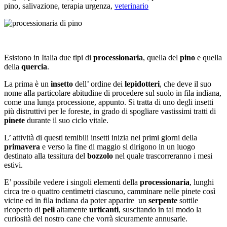
pino, salivazione, terapia urgenza,
veterinario
Esistono in Italia due tipi di
processionaria
, quella del
pino
e quella
della
quercia
.
La prima è un
insetto
dell’ ordine dei
lepidotteri
, che deve il suo
nome alla particolare abitudine di procedere sul suolo in fila indiana,
come una lunga processione, appunto. Si tratta di uno degli insetti
più distruttivi per le foreste, in grado di spogliare vastissimi tratti di
pinete
durante il suo ciclo vitale.
L’ attività di questi temibili insetti inizia nei primi giorni della
primavera
e verso la fine di maggio si dirigono in un luogo
destinato alla tessitura del
bozzolo
nel quale trascorreranno i mesi
estivi.
E’ possibile vedere i singoli elementi della
processionaria
, lunghi
circa tre o quattro centimetri ciascuno, camminare nelle pinete così
vicine ed in fila indiana da poter apparire un
serpente
sottile
ricoperto di
peli
altamente
urticanti
, suscitando in tal modo la
curiosità del nostro cane che vorrà sicuramente annusarle.