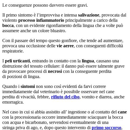
Le conseguenze possono davvero essere gravi.
Il primo sintomo è l’improvvisa e intensa
salivazione
, provocata dal
violento
processo infiammatorio
principalmente a carico della
bocca
, con un evidente rigonfiamento della lingua che a volte può
assumere anche un colore bluastro.
Con il passare del tempo questo gonfiore, che tende ad aumentare,
provoca una occlusione delle
vie aeree
, con conseguenti difficoltà
respiratorie.
I
peli urticanti
, entrando in contatto con la
lingua
, causano una
distruzione del tessuto cellulare: il danno può essere talmente grave
da provocare processi di
necrosi
con la conseguente perdita
di porzioni di lingua.
Quando i
sintomi
non sono così evidenti da farvi correre
immediatamente dal veterinario è possibile osservare nel cane
perdita di vivacità, febbre,
rifiuto del cibo
, vomito e diarrea, anche
emorragica.
Nel caso in cui si abbia assistito all’ ingestione o al contatto del
cane
con la processionaria occorre immediatamente sciacquare la bocca
con acqua e bicarbonato, servendosi eventualmente di una
siringa priva di ago, e, dopo questo intervento di
primo soccorso
,