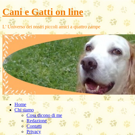
Cani e Gatti on line
L' Universo dei nostri piccoli amici a quattro zampe
Home
Chi siamo
Cosa dicono di me
Redazione
Contatti
Privacy