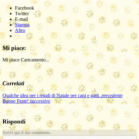
Facebook
Twitter
E-mail
Stampa
Altro
Mi piace:
Mi piace
Caricamento...
Correlati
Qualche idea per i regali di Natale per cani e gatti.
precedente
Buone Feste!
successivo
Rispondi
Scrivi qui il tuo commento...