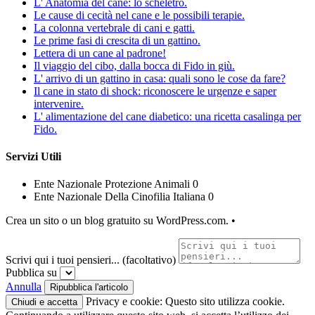
L' Anatomia del cane: lo scheletro.
Le cause di cecità nel cane e le possibili terapie.
La colonna vertebrale di cani e gatti.
Le prime fasi di crescita di un gattino.
Lettera di un cane al padrone!
Il viaggio del cibo, dalla bocca di Fido in giù.
L' arrivo di un gattino in casa: quali sono le cose da fare?
Il cane in stato di shock: riconoscere le urgenze e saper
intervenire.
L' alimentazione del cane diabetico: una ricetta casalinga per
Fido.
Servizi Utili
Ente Nazionale Protezione Animali 0
Ente Nazionale Della Cinofilia Italiana 0
Crea un sito o un blog gratuito su WordPress.com.
•
Scrivi qui i tuoi pensieri... (facoltativo)
Pubblica su
Annulla
Privacy e cookie: Questo sito utilizza cookie.