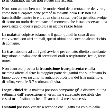
lo ha contratto, ma ciò non è detto che accada.
Non sono ancora ben note le motivazioni della mutazione del virus,
come non si capisce bene perché la malattia della
FIP
non sia
trasmissibile mentre lo è il virus che la causa, però la genetica svolge
di sicuro un ruolo determinate dal momento che è stata osservata una
prevalenza di questa patologia in alcune
razze feline
.
La
malattia
colpisce solamente il gatto, quindi in caso di una
convivenza con altri animali, questi ultimi non corrono alcun rischio
di contagio.
La
trasmissione
ad altri gatti avviene per contatto diretto , mediante
ingestione o inalazione di secrezioni orali o respiratorie, feci e, forse,
urine.
Non è ancora provata la
trasmissione transplacentare
dalla
mamma affetta al feto: la maggior parte dei gattini che si infettano lo
fanno dopo aver assunto gli anticorpi protettivi del latte materno e,
di solito, verso le 5-7 settimane di vita.
I
segni clinici
della malattia possono comparire già a distanza di una
settimana dall’ esposizione al virus, ma è altrettanto possibile che
essi si manifestino anche nell’ arco dei 4 mesi successivi.
I
sintomi
possono variare a seconda che il gatto sia colpito dalla