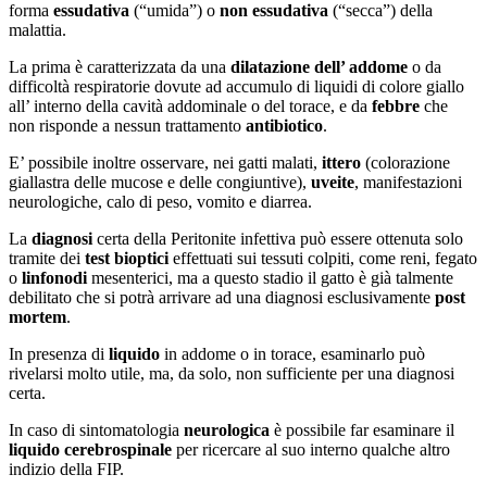
forma
essudativa
(“umida”) o
non essudativa
(“secca”) della
malattia.
La prima è caratterizzata da una
dilatazione dell’ addome
o da
difficoltà respiratorie dovute ad accumulo di liquidi di colore giallo
all’ interno della cavità addominale o del torace, e da
febbre
che
non risponde a nessun trattamento
antibiotico
.
E’ possibile inoltre osservare, nei gatti malati,
ittero
(colorazione
giallastra delle mucose e delle congiuntive),
uveite
, manifestazioni
neurologiche, calo di peso, vomito e diarrea.
La
diagnosi
certa della Peritonite infettiva può essere ottenuta solo
tramite dei
test bioptici
effettuati sui tessuti colpiti, come reni, fegato
o
linfonodi
mesenterici, ma a questo stadio il gatto è già talmente
debilitato che si potrà arrivare ad una diagnosi esclusivamente
post
mortem
.
In presenza di
liquido
in addome o in torace, esaminarlo può
rivelarsi molto utile, ma, da solo, non sufficiente per una diagnosi
certa.
In caso di sintomatologia
neurologica
è possibile far esaminare il
liquido cerebrospinale
per ricercare al suo interno qualche altro
indizio della FIP.