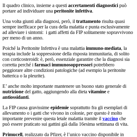
Il quadro clinico, insieme a questi
accertamenti diagnostici
può
portare ad individuare una
peritonite infettiva
.
Una volta giunti alla diagnosi, però, il
trattamento
risulta quasi
sempre inefficace per la cura della malattia e punta esclusivamente
ad alleviare i sintomi: i gatti affetti da FIP solitamente sopravvivono
per meno di un anno.
Poiché la Peritonite Infettiva è una malattia
immuno-mediata
, la
terapia include la soppressione della risposta immunitaria, di solito
con corticosteroidi: è, però, essenziale garantire che la diagnosi sia
corretta perché i
farmaci immunosoppressori
potrebbero
peggiorare altre condizioni patologiche (ad esempio la peritonite
batterica o la pleurite).
E’ anche molto importante mantenere un buono stato generale di
nutrizione
del gatto, aggiungendo alla dieta
vitamine
e
antiossidanti
.
La FIP causa gravissime
epidemie
soprattutto fra gli esemplari di
allevamento o i gatti che vivono in colonie, per questo è molto
importante prevenire questa letale malattia tramite il
vaccino
che
può essere praticato sui gattini già dalla 16esima settimana di vita.
Primucell
, realizzato da Pfizer, è l’unico vaccino disponibile in