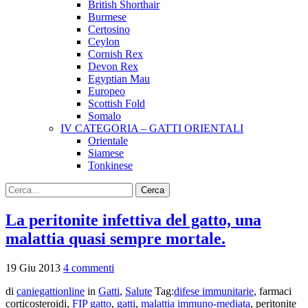
British Shorthair
Burmese
Certosino
Ceylon
Cornish Rex
Devon Rex
Egyptian Mau
Europeo
Scottish Fold
Somalo
IV CATEGORIA – GATTI ORIENTALI
Orientale
Siamese
Tonkinese
La peritonite infettiva del gatto, una
malattia quasi sempre mortale.
19
Giu
2013
4 commenti
di
caniegattionline
in
Gatti
,
Salute
Tag:
difese immunitarie
, farmaci
corticosteroidi,
FIP gatto
,
gatti
,
malattia immuno-mediata
, peritonite