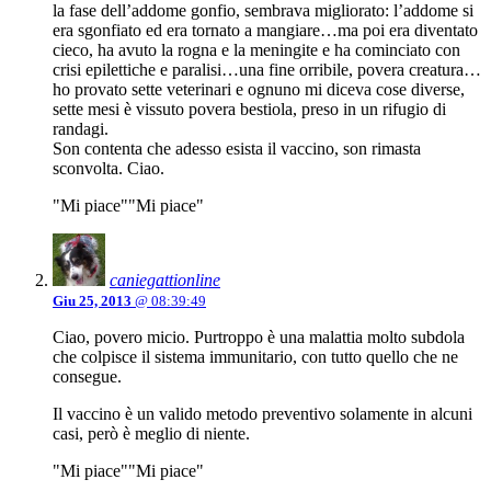
la fase dell’addome gonfio, sembrava migliorato: l’addome si
era sgonfiato ed era tornato a mangiare…ma poi era diventato
cieco, ha avuto la rogna e la meningite e ha cominciato con
crisi epilettiche e paralisi…una fine orribile, povera creatura…
ho provato sette veterinari e ognuno mi diceva cose diverse,
sette mesi è vissuto povera bestiola, preso in un rifugio di
randagi.
Son contenta che adesso esista il vaccino, son rimasta
sconvolta. Ciao.
"Mi piace"
"Mi piace"
caniegattionline
Giu 25, 2013
@ 08:39:49
Ciao, povero micio. Purtroppo è una malattia molto subdola
che colpisce il sistema immunitario, con tutto quello che ne
consegue.
Il vaccino è un valido metodo preventivo solamente in alcuni
casi, però è meglio di niente.
"Mi piace"
"Mi piace"