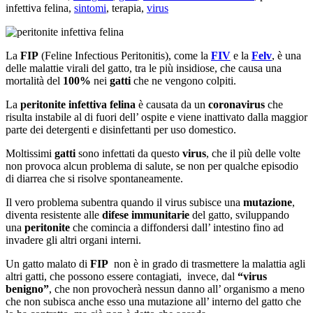
infettiva felina,
sintomi
, terapia,
virus
La
FIP
(Feline Infectious Peritonitis), come la
FIV
e la
Felv
, è una
delle malattie virali del gatto, tra le più insidiose, che causa una
mortalità del
100%
nei
gatti
che ne vengono colpiti.
La
peritonite infettiva felina
è causata da un
coronavirus
che
risulta instabile al di fuori dell’ ospite e viene inattivato dalla maggior
parte dei detergenti e disinfettanti per uso domestico.
Moltissimi
gatti
sono infettati da questo
virus
, che il più delle volte
non provoca alcun problema di salute, se non per qualche episodio
di diarrea che si risolve spontaneamente.
Il vero problema subentra quando il virus subisce una
mutazione
,
diventa resistente alle
difese immunitarie
del gatto, sviluppando
una
peritonite
che comincia a diffondersi dall’ intestino fino ad
invadere gli altri organi interni.
Un gatto malato di
FIP
non è in grado di trasmettere la malattia agli
altri gatti, che possono essere contagiati, invece, dal
“virus
benigno”
, che non provocherà nessun danno all’ organismo a meno
che non subisca anche esso una mutazione all’ interno del gatto che