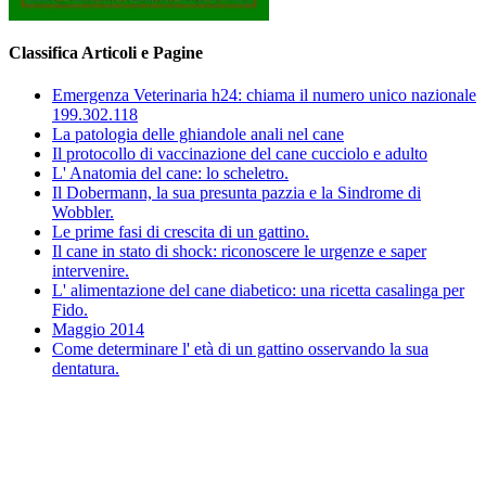
Classifica Articoli e Pagine
Emergenza Veterinaria h24: chiama il numero unico nazionale
199.302.118
La patologia delle ghiandole anali nel cane
Il protocollo di vaccinazione del cane cucciolo e adulto
L' Anatomia del cane: lo scheletro.
Il Dobermann, la sua presunta pazzia e la Sindrome di
Wobbler.
Le prime fasi di crescita di un gattino.
Il cane in stato di shock: riconoscere le urgenze e saper
intervenire.
L' alimentazione del cane diabetico: una ricetta casalinga per
Fido.
Maggio 2014
Come determinare l' età di un gattino osservando la sua
dentatura.