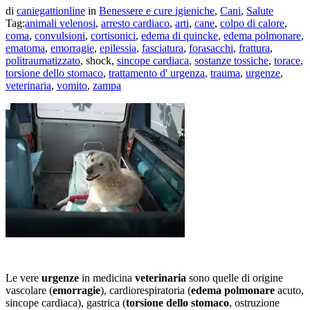
di
caniegattionline
in
Benessere e cure igieniche
,
Cani
,
Salute
Tag:
animali velenosi
,
arresto cardiaco
,
arti
,
cane
,
colpo di calore
,
coma
,
convulsioni
,
cortisonici
,
edema di quincke
,
edema polmonare
,
ematoma
,
emorragie
,
epilessia
,
fasciatura
,
forasacchi
,
frattura
,
politraumatizzato
, shock,
sincope cardiaca
,
sostanze tossiche
,
torace
,
torsione dello stomaco
,
trattamento d' urgenza
,
trauma
,
urgenze
,
veterinaria
,
vomito
,
zampa
Le vere
urgenze
in medicina
veterinaria
sono quelle di origine
vascolare (
emorragie
), cardiorespiratoria (
edema
polmonare
acuto,
sincope cardiaca), gastrica (
torsione
dello stomaco
, ostruzione