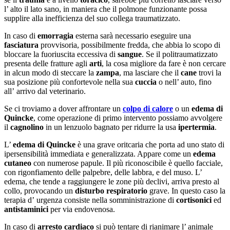
l’ alto il lato sano, in maniera che il polmone funzionante possa
supplire alla inefficienza del suo collega traumatizzato.
In caso di
emorragia
esterna sarà necessario eseguire una
fasciatura
provvisoria, possibilmente fredda, che abbia lo scopo di
bloccare la fuoriuscita eccessiva di
sangue
. Se il politraumatizzato
presenta delle fratture agli
arti
, la cosa migliore da fare è non cercare
in alcun modo di steccare la
zampa
, ma lasciare che il
cane
trovi la
sua posizione più confortevole nella sua
cuccia
o nell’ auto, fino
all’ arrivo dal veterinario.
Se ci troviamo a dover affrontare un
colpo di calore
o un
edema di
Quincke
, come operazione di primo intervento possiamo avvolgere
il
cagnolino
in un lenzuolo bagnato per ridurre la usa
ipertermia
.
L’
edema di Quincke
è una grave oritcaria che porta ad uno stato di
ipersensibilità immediata e generalizzata. Appare come un
edema
cutaneo
con numerose papule. Il più riconoscibile è quello facciale,
con rigonfiamento delle palpebre, delle labbra, e del muso. L’
edema, che tende a raggiungere le zone più declivi, arriva presto al
collo, provocando un
disturbo respiratorio
grave. In questo caso la
terapia d’ urgenza consiste nella somministrazione di
cortisonici
ed
antistaminici
per via endovenosa.
In caso di
arresto cardiaco
si può tentare di rianimare l’ animale