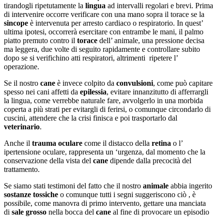
tirandogli ripetutamente la
lingua
ad intervalli regolari e brevi. Prima
di intervenire occorre verificare con una mano sopra il torace se la
sincope
è intervenuta per arresto cardiaco o respiratorio. In quest’
ultima ipotesi, occorrerà esercitare con entrambe le mani, il palmo
piatto premuto contro il
torace
dell’ animale, una pressione decisa
ma leggera, due volte di seguito rapidamente e controllare subito
dopo se si verifichino atti respiratori, altrimenti ripetere l’
operazione.
Se il nostro
cane
è invece colpito da
convulsioni
, come può capitare
spesso nei cani affetti da
epilessia
, evitare innanzitutto di afferrargli
la lingua, come verrebbe naturale fare, avvolgerlo in una morbida
coperta a più strati per evitargli di ferirsi, o comunque circondarlo di
cuscini, attendere che la crisi finisca e poi trasportarlo dal
veterinario
.
Anche il
trauma oculare
come il distacco della
retina
o l’
ipertensione oculare, rappresenta un ‘urgenza, dal momento che la
conservazione della vista del
cane
dipende dalla precocità del
trattamento.
Se siamo stati testimoni del fatto che il nostro
animale
abbia ingerito
sostanze tossiche
o comunque tutti i segni suggeriscono ciò , è
possibile, come manovra di primo intervento, gettare una manciata
di
sale grosso
nella bocca del
cane
al fine di provocare un episodio