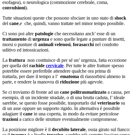
esofagea), o neurologica (commozione cerebrale, coma,
convulsioni
).
Tutte situazioni queste che possono sfociare in uno stato di
shock
del
cane
,e che, quindi, vanno trattate nel minor tempo possibile.
Ci sono poi altre
patologie
che necessitano anch’ esse di un
trattamento
di
urgenza
e sono quelle legate a punture di insetti,
morsi o punture di
animali
velenosi
,
forasacchi
nel condotto
uditivo ed intossicazioni.
La
frattura
non costituisce di per sé un’ urgenza, fatta eccezione
per quella del
rachide
cervicale
. Per tutte le altre fratture spesso
potrebbe essere preferibile attendere qualche ora prima di
trattarla, per dare il tempo a l’
ematoma
di riassorbirsi almeno in
parte, e rendere la manovra di
riduzione
più agevole.
Se ci troviamo di fronte ad un
cane
politraumatizzato
a causa, per
esempio, di un incidente stradale, o di una brutta caduta, l’ ideale
sarebbe, se questo fosse possibile, trasportarlo dal
veterinario
su
di un asse oppure un supporto rigido. In alternativa è possibile
adagiare il
cane
in una coperta, in modo da evitare pericolose
trazioni
a carico delle strutture eventualmente compromesse.
La posizione migliore è il
decubito
laterale
, ossia girato sul fianco:
se il
trauma
è a livello
toracico
, sarebbe più corretto lasciare verso