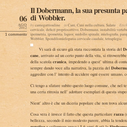
Il Dobermann, la sua presunta p
di Wobbler.
06
AGO
by
caniegattionline
in
Cani
,
Cani nella cultura
,
Salute
Etic
2012
cervicale
,
deficit propriocettivo
,
Dobermann
,
instabilità verteb
ipermetria
,
ipometria
,
liquor
,
midollo spinale
,
mielografia
,
para
1 commento
Wobbler
,
Spondilomielopatia cervicale caudale
,
tetraplegia
D
Vi sarà di sicuro già stata raccontata la storia del
cane
, arrivato ad un certo punto della vita, si ritrovereb
cranica
della scatola
, impedendo a quest’ ultima di cont
Doberm
sempre dando voce alla narrativa, la pazzia del
aggredire con l’ intento di uccidere ogni essere umano, 
Ci tengo a sfatare subito questo luogo comune, che nel t
una certa ritrosia nell’ adottare esemplari di questa stup
Nient’ altro è che un diceria popolare che non trova alc
razza
Cosa vera è invece il fatto che questa particolare
(
bellezza, secondo il mio modesto parere, abbia la tenden
genetica
Sindrome
a sviluppare verso i 5-6 anni di età la