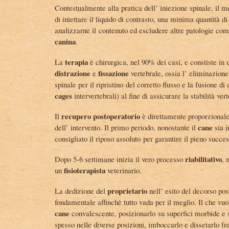
Contestualmente alla pratica dell’ iniezione spinale, il 
di iniettare il liquido di contrasto, una minima quantità d
analizzarne il contenuto ed escludere altre patologie c
canina
.
terapia
La
è chirurgica, nel 90% dei casi, e constiste in 
distrazione
fissazione
e
vertebrale, ossia l’ eliminazion
spinale per il ripristino del corretto flusso e la fusione d
cages
intervertebrali) al fine di assicurare la stabilità ver
recupero
postoperatorio
Il
è direttamente proporzionale 
cane
dell’ intervento. Il primo periodo, nonostante il
sia i
consigliato il riposo assoluto per garantire il pieno succes
riabilitativo
Dopo 5-6 settimane inizia il vero processo
, 
fisioterapista
un
veterinario.
proprietario
La dedizione del
nell’ esito del decorso pos
fondamentale affinchè tutto vada per il meglio. Il che vuo
cane
convalescente, posizionarlo su superfici morbide e s
spesso nelle diverse posizioni, imboccarlo e dissetarlo f