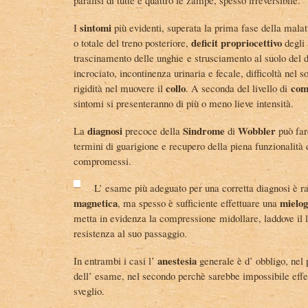
sintomi
I
più evidenti, superata la prima fase della malat
deficit propriocettivo
o totale del treno posteriore,
degli 
trascinamento delle unghie e strusciamento al suolo del 
incrociato, incontinenza urinaria e fecale, difficoltà nel 
collo
com
rigidità nel muovere il
. A seconda del livello di
sintomi si presenteranno di più o meno lieve intensità.
diagnosi
Sindrome
Wobbler
La
precoce della
di
può far
termini di guarigione e recupero della piena funzionalità deg
compromessi.
L’ esame più adeguato per una corretta diagnosi è r
magnetica
mielog
, ma spesso è sufficiente effettuare una
metta in evidenza la compressione midollare, laddove il li
resistenza al suo passaggio.
anestesia
In entrambi i casi l’
generale è d’ obbligo, nel 
dell’ esame, nel secondo perchè sarebbe impossibile eff
sveglio.