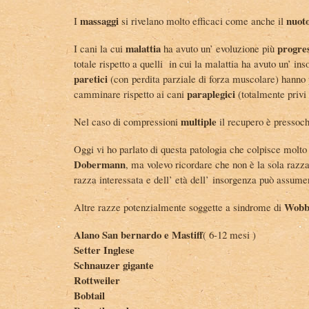
massaggi
nuot
I
si rivelano molto efficaci come anche il
malattia
progre
I cani la cui
ha avuto un’ evoluzione più
totale rispetto a quelli in cui la malattia ha avuto un’ in
paretici
(con perdita parziale di forza muscolare) hanno 
paraplegici
camminare rispetto ai cani
(totalmente privi
multiple
Nel caso di compressioni
il recupero è pressoc
Oggi vi ho parlato di questa patologia che colpisce molt
Dobermann
, ma volevo ricordare che non è la sola razza
razza interessata e dell’ età dell’ insorgenza può assumer
Wobb
Altre razze potenzialmente soggette a sindrome di
Alano San bernardo e Mastiff
( 6-12 mesi )
Setter Inglese
Schnauzer gigante
Rottweiler
Bobtail