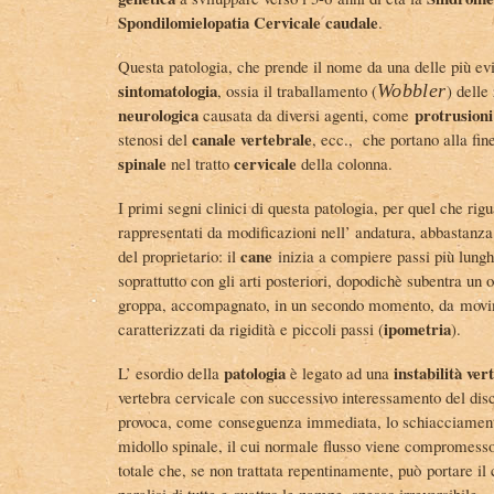
Spondilomielopatia Cervicale caudale
.
Questa patologia, che prende il nome da una delle più evid
sintomatologia
, ossia il traballamento (
Wobbler
) delle
neurologica
protrusioni
causata da diversi agenti, come
canale vertebrale
stenosi del
, ecc., che portano alla fi
spinale
cervicale
nel tratto
della colonna.
I primi segni clinici di questa patologia, per quel che rig
rappresentati da modificazioni nell’ andatura, abbastanza 
cane
del proprietario: il
inizia a compiere passi più lungh
soprattutto con gli arti posteriori, dopodichè subentra un 
groppa, accompagnato, in un secondo momento, da movi
ipometria
caratterizzati da rigidità e piccoli passi (
).
patologia
instabilità ver
L’ esordio della
è legato ad una
vertebra cervicale con successivo interessamento del disc
provoca, come conseguenza immediata, lo schiacciamento
midollo spinale, il cui normale flusso viene compromesso,
totale che, se non trattata repentinamente, può portare i
paralisi di tutte e quattro le zampe, spesso irreversibile.