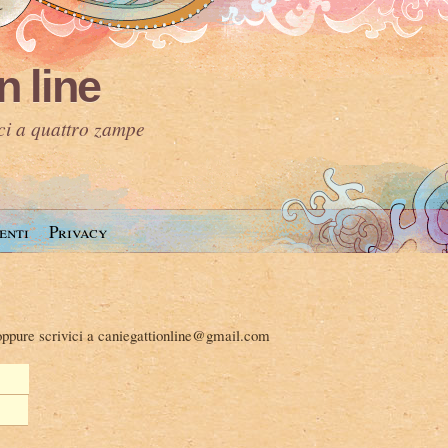
n line
ici a quattro zampe
enti
Privacy
oppure scrivici a
caniegattionline@gmail.com