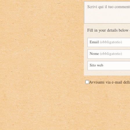
Scrivi qui il tuo comment
Fill in your details below 
Email
(obbligatorio)
Nome
(obbligatorio)
Sito web
Avvisami via e-mail dell