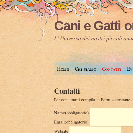
Cani e Gatti o
L' Universo dei nostri piccoli am
Home
Chi siamo
Contatti
Ev
Contatti
Per contattarci compila la Form sottostante 
Name
(obbligatorio)
Email
(obbligatorio)
Website